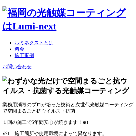
コ
ン
テ
ン
ツ
へ
ルミネクストとは
料金
施工事例
お問い合わせ
業務用消毒のプロが培った技術と次世代光触媒コーティング
で空間まるごと抗ウイルス・抗菌
１回の施工で5年間安心が続きます！
※1
※1 施工箇所や使用環境によって異なります。