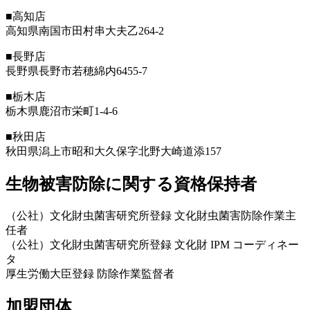
■高知店
高知県南国市田村串大夫乙264-2
■長野店
長野県長野市若穂綿内6455-7
■栃木店
栃木県鹿沼市栄町1-4-6
■秋田店
秋田県潟上市昭和大久保字北野大崎道添157
生物被害防除に関する資格保持者
（公社）文化財虫菌害研究所登録 文化財虫菌害防除作業主
任者
（公社）文化財虫菌害研究所登録 文化財 IPM コーディネー
タ
厚生労働大臣登録 防除作業監督者
加盟団体