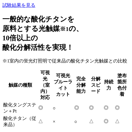
試験結果を見る
一般的な酸化チタンを
原料とする光触媒
の、
※1
10倍以上の
酸化分解活性を実現！
※1室内の蛍光灯照明で従来品の酸化チタン光触媒との比較
可視
可視光
塗布
光
完全
分解
ブルーラ
持続
箇所
触媒の種類
（室
分解
スピ
イト
力
色付
内）
能力
ード
カット
着
対応
酸化タングステ
◎
◎
◎
◎
◎
○
ン＋Pt
酸化チタン（従
△
△
◎
△
×
○
来品）