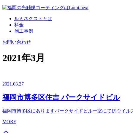
コ
ン
ルミネクストとは
テ
料金
ン
施工事例
ツ
へ
お問い合わせ
2021年3月
2021.03.27
福岡市博多区住吉 パークサイドビル
福岡市博多区にありますパークサイドビル一室にて抗ウイル
MORE
arrow_upward