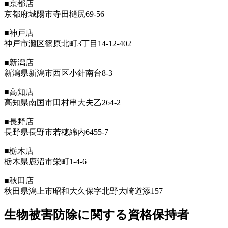
■京都店
京都府城陽市寺田樋尻69-56
■神戸店
神戸市灘区篠原北町3丁目14-12-402
■新潟店
新潟県新潟市西区小針南台8-3
■高知店
高知県南国市田村串大夫乙264-2
■長野店
長野県長野市若穂綿内6455-7
■栃木店
栃木県鹿沼市栄町1-4-6
■秋田店
秋田県潟上市昭和大久保字北野大崎道添157
生物被害防除に関する資格保持者