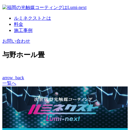
コ
ン
ルミネクストとは
テ
料金
ン
施工事例
ツ
へ
お問い合わせ
与野ホール畳
arrow_back
一覧へ