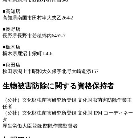
■高知店
高知県南国市田村串大夫乙264-2
■長野店
長野県長野市若穂綿内6455-7
■栃木店
栃木県鹿沼市栄町1-4-6
■秋田店
秋田県潟上市昭和大久保字北野大崎道添157
生物被害防除に関する資格保持者
（公社）文化財虫菌害研究所登録 文化財虫菌害防除作業主
任者
（公社）文化財虫菌害研究所登録 文化財 IPM コーディネー
タ
厚生労働大臣登録 防除作業監督者