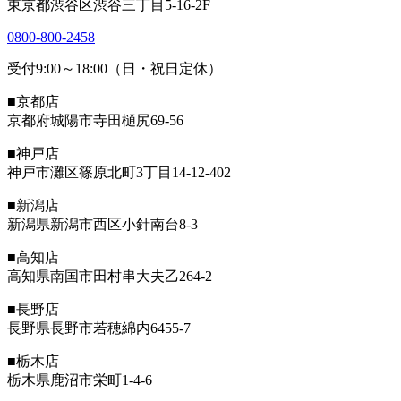
東京都渋谷区渋谷三丁目5-16-2F
0800-800-2458
受付9:00～18:00（日・祝日定休）
■京都店
京都府城陽市寺田樋尻69-56
■神戸店
神戸市灘区篠原北町3丁目14-12-402
■新潟店
新潟県新潟市西区小針南台8-3
■高知店
高知県南国市田村串大夫乙264-2
■長野店
長野県長野市若穂綿内6455-7
■栃木店
栃木県鹿沼市栄町1-4-6