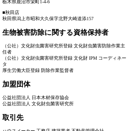
栃木県鹿沼市栄町1-4-6
■秋田店
秋田県潟上市昭和大久保字北野大崎道添157
生物被害防除に関する資格保持者
（公社）文化財虫菌害研究所登録 文化財虫菌害防除作業主
任者
（公社）文化財虫菌害研究所登録 文化財 IPM コーディネー
タ
厚生労働大臣登録 防除作業監督者
加盟団体
公益社団法人 日本木材保存協会
公益社団法人 文化財虫菌害研究所
取引先
ハウスメーカー 工務店 建築業者 不動産管理会社