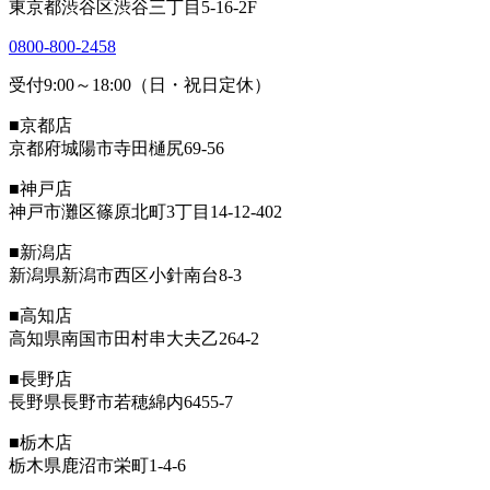
東京都渋谷区渋谷三丁目5-16-2F
0800-800-2458
受付9:00～18:00（日・祝日定休）
■京都店
京都府城陽市寺田樋尻69-56
■神戸店
神戸市灘区篠原北町3丁目14-12-402
■新潟店
新潟県新潟市西区小針南台8-3
■高知店
高知県南国市田村串大夫乙264-2
■長野店
長野県長野市若穂綿内6455-7
■栃木店
栃木県鹿沼市栄町1-4-6