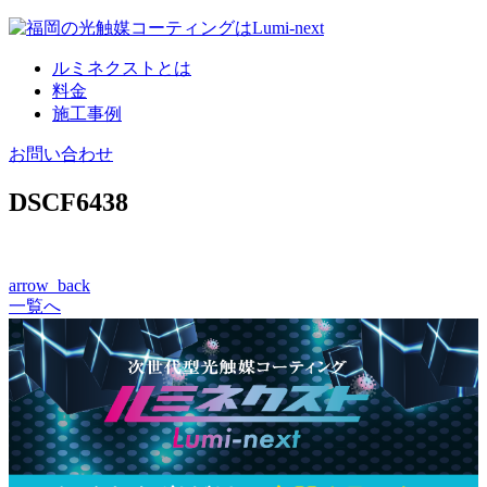
コ
ン
ルミネクストとは
テ
料金
ン
施工事例
ツ
へ
お問い合わせ
DSCF6438
arrow_back
一覧へ