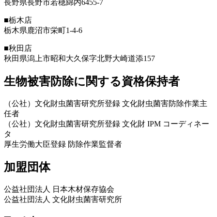
長野県長野市若穂綿内6455-7
■栃木店
栃木県鹿沼市栄町1-4-6
■秋田店
秋田県潟上市昭和大久保字北野大崎道添157
生物被害防除に関する資格保持者
（公社）文化財虫菌害研究所登録 文化財虫菌害防除作業主
任者
（公社）文化財虫菌害研究所登録 文化財 IPM コーディネー
タ
厚生労働大臣登録 防除作業監督者
加盟団体
公益社団法人 日本木材保存協会
公益社団法人 文化財虫菌害研究所