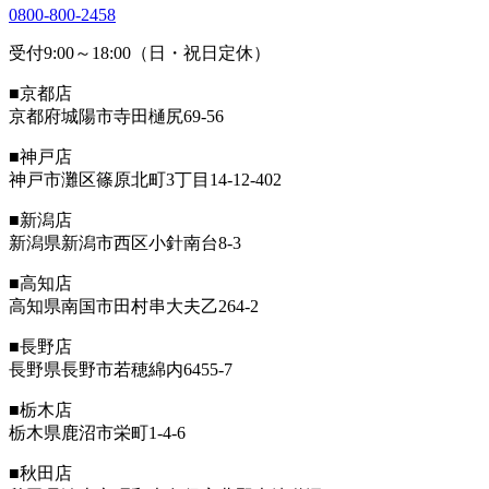
0800-800-2458
受付9:00～18:00（日・祝日定休）
■京都店
京都府城陽市寺田樋尻69-56
■神戸店
神戸市灘区篠原北町3丁目14-12-402
■新潟店
新潟県新潟市西区小針南台8-3
■高知店
高知県南国市田村串大夫乙264-2
■長野店
長野県長野市若穂綿内6455-7
■栃木店
栃木県鹿沼市栄町1-4-6
■秋田店