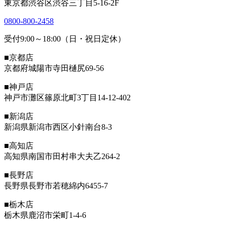
東京都渋谷区渋谷三丁目5-16-2F
0800-800-2458
受付9:00～18:00（日・祝日定休）
■京都店
京都府城陽市寺田樋尻69-56
■神戸店
神戸市灘区篠原北町3丁目14-12-402
■新潟店
新潟県新潟市西区小針南台8-3
■高知店
高知県南国市田村串大夫乙264-2
■長野店
長野県長野市若穂綿内6455-7
■栃木店
栃木県鹿沼市栄町1-4-6