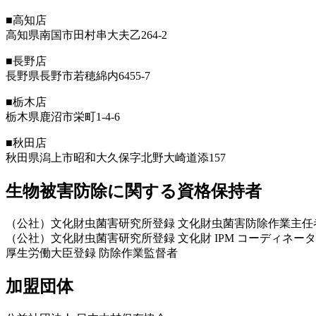
■高知店
高知県南国市田村串大夫乙264-2
■長野店
長野県長野市若穂綿内6455-7
■栃木店
栃木県鹿沼市栄町1-4-6
■秋田店
秋田県潟上市昭和大久保字北野大崎道添157
生物被害防除に関する資格保持者
（公社）文化財虫菌害研究所登録 文化財虫菌害防除作業主任
（公社）文化財虫菌害研究所登録 文化財 IPM コーディネータ
厚生労働大臣登録 防除作業監督者
加盟団体