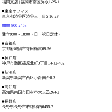
福岡支店 | 福岡市南区弥永1-25-1
■東京オフィス
東京都渋谷区渋谷三丁目5-16-2F
0800-800-2458
受付9:00～18:00（日・祝日定休）
■京都店
京都府城陽市寺田樋尻69-56
■神戸店
神戸市灘区篠原北町3丁目14-12-402
■新潟店
新潟県新潟市西区小針南台8-3
■高知店
高知県南国市田村串大夫乙264-2
■長野店
長野県長野市若穂綿内6455-7