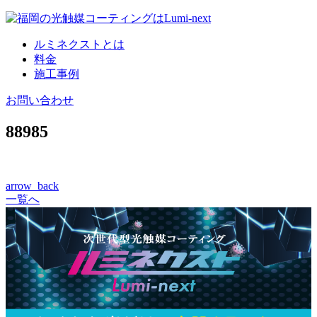
コ
ン
ルミネクストとは
テ
料金
ン
施工事例
ツ
へ
お問い合わせ
88985
arrow_back
一覧へ