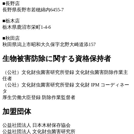
■長野店
長野県長野市若穂綿内6455-7
■栃木店
栃木県鹿沼市栄町1-4-6
■秋田店
秋田県潟上市昭和大久保字北野大崎道添157
生物被害防除に関する資格保持者
（公社）文化財虫菌害研究所登録 文化財虫菌害防除作業主
任者
（公社）文化財虫菌害研究所登録 文化財 IPM コーディネー
タ
厚生労働大臣登録 防除作業監督者
加盟団体
公益社団法人 日本木材保存協会
公益社団法人 文化財虫菌害研究所