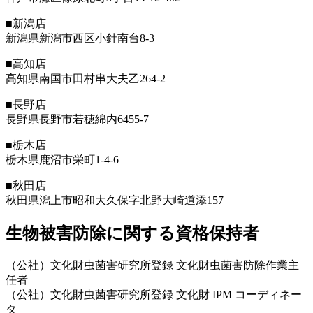
■新潟店
新潟県新潟市西区小針南台8-3
■高知店
高知県南国市田村串大夫乙264-2
■長野店
長野県長野市若穂綿内6455-7
■栃木店
栃木県鹿沼市栄町1-4-6
■秋田店
秋田県潟上市昭和大久保字北野大崎道添157
生物被害防除に関する資格保持者
（公社）文化財虫菌害研究所登録 文化財虫菌害防除作業主
任者
（公社）文化財虫菌害研究所登録 文化財 IPM コーディネー
タ