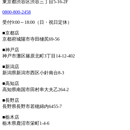
東京都渋谷区渋谷三丁目5-16-2F
0800-800-2458
受付9:00～18:00（日・祝日定休）
■京都店
京都府城陽市寺田樋尻69-56
■神戸店
神戸市灘区篠原北町3丁目14-12-402
■新潟店
新潟県新潟市西区小針南台8-3
■高知店
高知県南国市田村串大夫乙264-2
■長野店
長野県長野市若穂綿内6455-7
■栃木店
栃木県鹿沼市栄町1-4-6