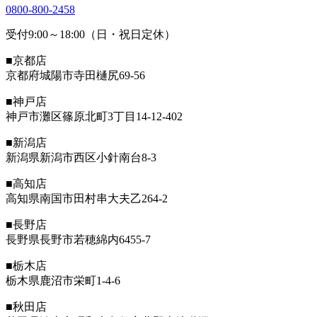
0800-800-2458
受付9:00～18:00（日・祝日定休）
■京都店
京都府城陽市寺田樋尻69-56
■神戸店
神戸市灘区篠原北町3丁目14-12-402
■新潟店
新潟県新潟市西区小針南台8-3
■高知店
高知県南国市田村串大夫乙264-2
■長野店
長野県長野市若穂綿内6455-7
■栃木店
栃木県鹿沼市栄町1-4-6
■秋田店