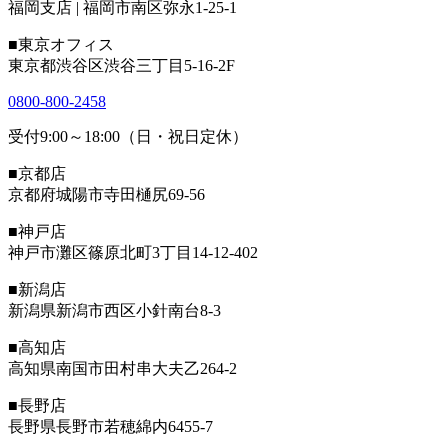
福岡支店 | 福岡市南区弥永1-25-1
■東京オフィス
東京都渋谷区渋谷三丁目5-16-2F
0800-800-2458
受付9:00～18:00（日・祝日定休）
■京都店
京都府城陽市寺田樋尻69-56
■神戸店
神戸市灘区篠原北町3丁目14-12-402
■新潟店
新潟県新潟市西区小針南台8-3
■高知店
高知県南国市田村串大夫乙264-2
■長野店
長野県長野市若穂綿内6455-7