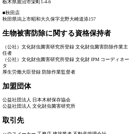
栃木県鹿沼市栄町1-4-6
■秋田店
秋田県潟上市昭和大久保字北野大崎道添157
生物被害防除に関する資格保持者
（公社）文化財虫菌害研究所登録 文化財虫菌害防除作業主
任者
（公社）文化財虫菌害研究所登録 文化財 IPM コーディネー
タ
厚生労働大臣登録 防除作業監督者
加盟団体
公益社団法人 日本木材保存協会
公益社団法人 文化財虫菌害研究所
取引先
ハウスメーカー 工務店 建築業者 不動産管理会社