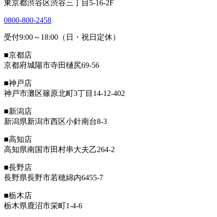
東京都渋谷区渋谷三丁目5-16-2F
0800-800-2458
受付9:00～18:00（日・祝日定休）
■京都店
京都府城陽市寺田樋尻69-56
■神戸店
神戸市灘区篠原北町3丁目14-12-402
■新潟店
新潟県新潟市西区小針南台8-3
■高知店
高知県南国市田村串大夫乙264-2
■長野店
長野県長野市若穂綿内6455-7
■栃木店
栃木県鹿沼市栄町1-4-6