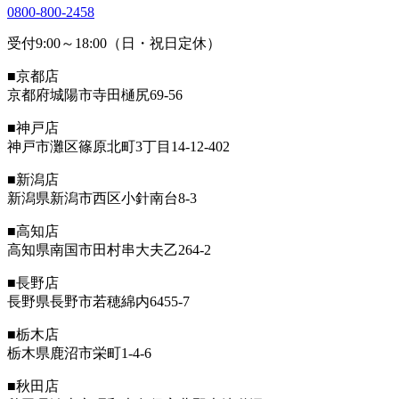
0800-800-2458
受付9:00～18:00（日・祝日定休）
■京都店
京都府城陽市寺田樋尻69-56
■神戸店
神戸市灘区篠原北町3丁目14-12-402
■新潟店
新潟県新潟市西区小針南台8-3
■高知店
高知県南国市田村串大夫乙264-2
■長野店
長野県長野市若穂綿内6455-7
■栃木店
栃木県鹿沼市栄町1-4-6
■秋田店