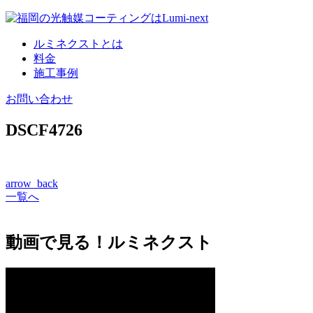
コ
ン
ルミネクストとは
テ
料金
ン
施工事例
ツ
へ
お問い合わせ
DSCF4726
arrow_back
一覧へ
動画で見る！ルミネクスト