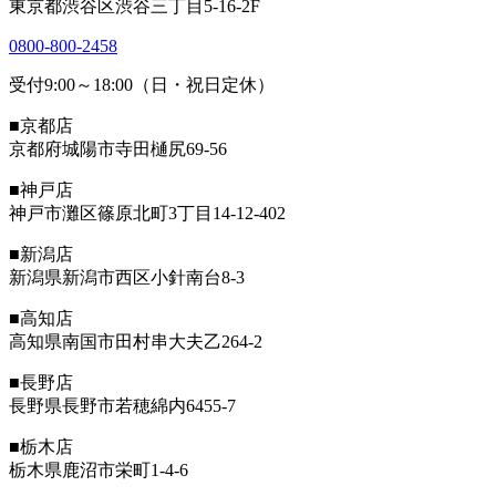
東京都渋谷区渋谷三丁目5-16-2F
0800-800-2458
受付9:00～18:00（日・祝日定休）
■京都店
京都府城陽市寺田樋尻69-56
■神戸店
神戸市灘区篠原北町3丁目14-12-402
■新潟店
新潟県新潟市西区小針南台8-3
■高知店
高知県南国市田村串大夫乙264-2
■長野店
長野県長野市若穂綿内6455-7
■栃木店
栃木県鹿沼市栄町1-4-6