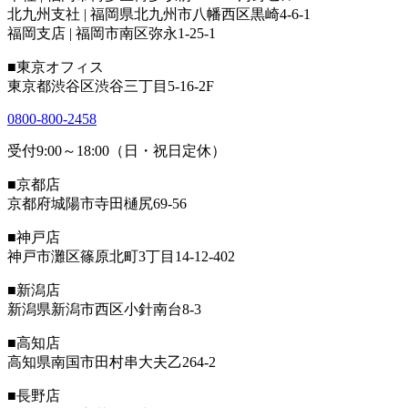
北九州支社 | 福岡県北九州市八幡西区黒崎4-6-1
福岡支店 | 福岡市南区弥永1-25-1
■東京オフィス
東京都渋谷区渋谷三丁目5-16-2F
0800-800-2458
受付9:00～18:00（日・祝日定休）
■京都店
京都府城陽市寺田樋尻69-56
■神戸店
神戸市灘区篠原北町3丁目14-12-402
■新潟店
新潟県新潟市西区小針南台8-3
■高知店
高知県南国市田村串大夫乙264-2
■長野店