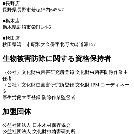
■長野店
長野県長野市若穂綿内6455-7
■栃木店
栃木県鹿沼市栄町1-4-6
■秋田店
秋田県潟上市昭和大久保字北野大崎道添157
生物被害防除に関する資格保持者
（公社）文化財虫菌害研究所登録 文化財虫菌害防除作業主
任者
（公社）文化財虫菌害研究所登録 文化財 IPM コーディネー
タ
厚生労働大臣登録 防除作業監督者
加盟団体
公益社団法人 日本木材保存協会
公益社団法人 文化財虫菌害研究所