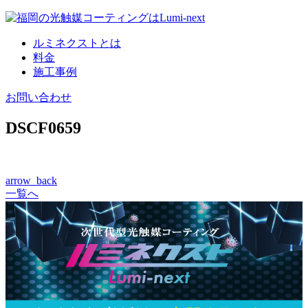
コ
ン
ルミネクストとは
テ
料金
ン
施工事例
ツ
へ
お問い合わせ
DSCF0659
arrow_back
一覧へ