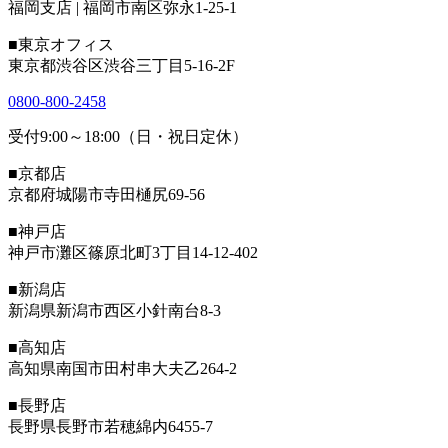
福岡支店 | 福岡市南区弥永1-25-1
■東京オフィス
東京都渋谷区渋谷三丁目5-16-2F
0800-800-2458
受付9:00～18:00（日・祝日定休）
■京都店
京都府城陽市寺田樋尻69-56
■神戸店
神戸市灘区篠原北町3丁目14-12-402
■新潟店
新潟県新潟市西区小針南台8-3
■高知店
高知県南国市田村串大夫乙264-2
■長野店
長野県長野市若穂綿内6455-7