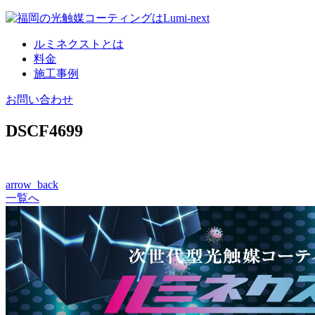
コ
ン
ルミネクストとは
テ
料金
ン
施工事例
ツ
へ
お問い合わせ
DSCF4699
arrow_back
一覧へ