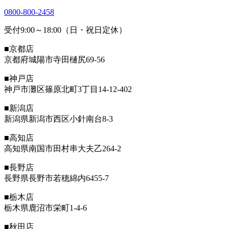
0800-800-2458
受付9:00～18:00（日・祝日定休）
■京都店
京都府城陽市寺田樋尻69-56
■神戸店
神戸市灘区篠原北町3丁目14-12-402
■新潟店
新潟県新潟市西区小針南台8-3
■高知店
高知県南国市田村串大夫乙264-2
■長野店
長野県長野市若穂綿内6455-7
■栃木店
栃木県鹿沼市栄町1-4-6
■秋田店