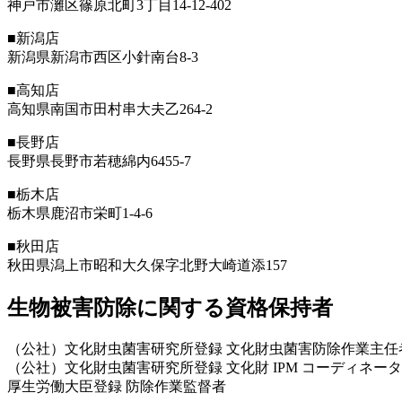
神戸市灘区篠原北町3丁目14-12-402
■新潟店
新潟県新潟市西区小針南台8-3
■高知店
高知県南国市田村串大夫乙264-2
■長野店
長野県長野市若穂綿内6455-7
■栃木店
栃木県鹿沼市栄町1-4-6
■秋田店
秋田県潟上市昭和大久保字北野大崎道添157
生物被害防除に関する資格保持者
（公社）文化財虫菌害研究所登録 文化財虫菌害防除作業主任
（公社）文化財虫菌害研究所登録 文化財 IPM コーディネータ
厚生労働大臣登録 防除作業監督者