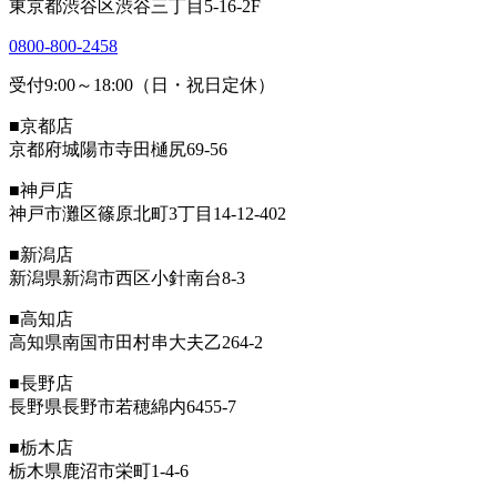
東京都渋谷区渋谷三丁目5-16-2F
0800-800-2458
受付9:00～18:00（日・祝日定休）
■京都店
京都府城陽市寺田樋尻69-56
■神戸店
神戸市灘区篠原北町3丁目14-12-402
■新潟店
新潟県新潟市西区小針南台8-3
■高知店
高知県南国市田村串大夫乙264-2
■長野店
長野県長野市若穂綿内6455-7
■栃木店
栃木県鹿沼市栄町1-4-6