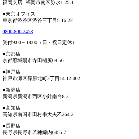
福岡支店 | 福岡市南区弥永1-25-1
■東京オフィス
東京都渋谷区渋谷三丁目5-16-2F
0800-800-2458
受付9:00～18:00（日・祝日定休）
■京都店
京都府城陽市寺田樋尻69-56
■神戸店
神戸市灘区篠原北町3丁目14-12-402
■新潟店
新潟県新潟市西区小針南台8-3
■高知店
高知県南国市田村串大夫乙264-2
■長野店
長野県長野市若穂綿内6455-7