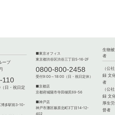
生物被
■東京オフィス
者
東京都渋谷区渋谷三丁目5-16-2F
ループ
0800-800-2458
（公社
円
録 文
受付9:00～18:00（日・祝日定休）
-110
者
■京都店
:00（日・祝日定
（公社
京都府城陽市寺田樋尻69-56
録 文
■神戸店
厚生労
博多駅前3-10-
神戸市灘区篠原北町3丁目14-12-
督者
402