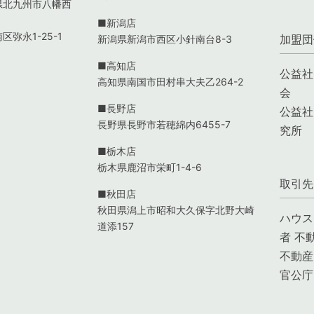
岡県北九州市八幡西
■新潟店
区弥永1-25-1
加盟団
新潟県新潟市西区小針南台8-3
■高知店
公益社
高知県南国市田村串大夫乙264-2
会
■長野店
公益社
長野県長野市若穂綿内6455-7
究所
■栃木店
栃木県鹿沼市栄町1-4-6
取引先
■秋田店
秋田県潟上市昭和大久保字北野大崎
ハウス
道添157
者 不
不動産
官公庁