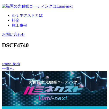
コ
ン
ルミネクストとは
テ
料金
ン
施工事例
ツ
へ
お問い合わせ
DSCF4740
arrow_back
一覧へ