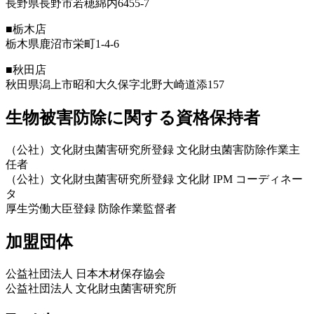
長野県長野市若穂綿内6455-7
■栃木店
栃木県鹿沼市栄町1-4-6
■秋田店
秋田県潟上市昭和大久保字北野大崎道添157
生物被害防除に関する資格保持者
（公社）文化財虫菌害研究所登録 文化財虫菌害防除作業主
任者
（公社）文化財虫菌害研究所登録 文化財 IPM コーディネー
タ
厚生労働大臣登録 防除作業監督者
加盟団体
公益社団法人 日本木材保存協会
公益社団法人 文化財虫菌害研究所