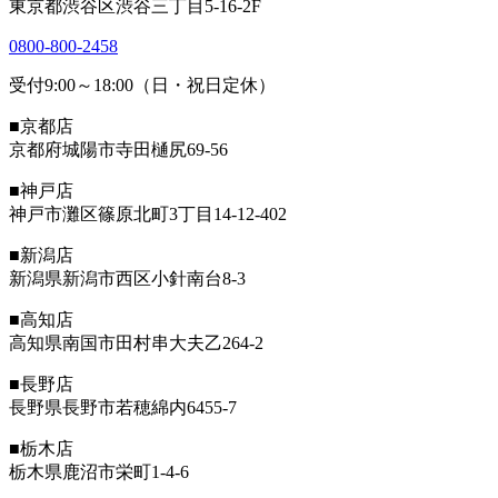
東京都渋谷区渋谷三丁目5-16-2F
0800-800-2458
受付9:00～18:00（日・祝日定休）
■京都店
京都府城陽市寺田樋尻69-56
■神戸店
神戸市灘区篠原北町3丁目14-12-402
■新潟店
新潟県新潟市西区小針南台8-3
■高知店
高知県南国市田村串大夫乙264-2
■長野店
長野県長野市若穂綿内6455-7
■栃木店
栃木県鹿沼市栄町1-4-6