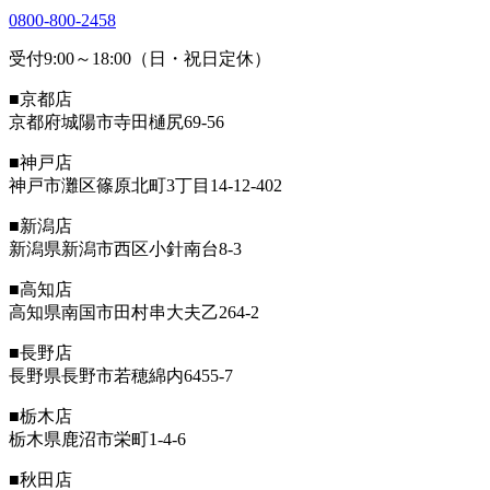
0800-800-2458
受付9:00～18:00（日・祝日定休）
■京都店
京都府城陽市寺田樋尻69-56
■神戸店
神戸市灘区篠原北町3丁目14-12-402
■新潟店
新潟県新潟市西区小針南台8-3
■高知店
高知県南国市田村串大夫乙264-2
■長野店
長野県長野市若穂綿内6455-7
■栃木店
栃木県鹿沼市栄町1-4-6
■秋田店