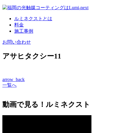
コ
ン
ルミネクストとは
テ
料金
ン
施工事例
ツ
へ
お問い合わせ
アサヒタクシー11
arrow_back
一覧へ
動画で見る！ルミネクスト