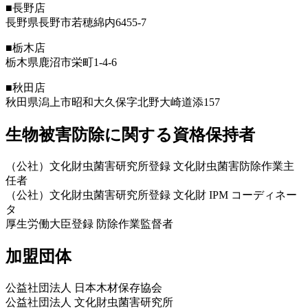
■長野店
長野県長野市若穂綿内6455-7
■栃木店
栃木県鹿沼市栄町1-4-6
■秋田店
秋田県潟上市昭和大久保字北野大崎道添157
生物被害防除に関する資格保持者
（公社）文化財虫菌害研究所登録 文化財虫菌害防除作業主
任者
（公社）文化財虫菌害研究所登録 文化財 IPM コーディネー
タ
厚生労働大臣登録 防除作業監督者
加盟団体
公益社団法人 日本木材保存協会
公益社団法人 文化財虫菌害研究所