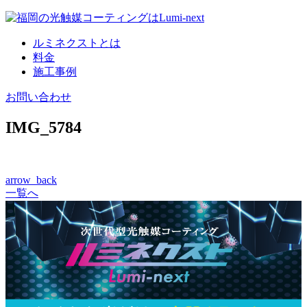
コ
ン
ルミネクストとは
テ
料金
ン
施工事例
ツ
へ
お問い合わせ
IMG_5784
arrow_back
一覧へ