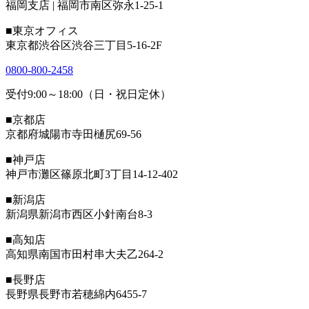
福岡支店 | 福岡市南区弥永1-25-1
■東京オフィス
東京都渋谷区渋谷三丁目5-16-2F
0800-800-2458
受付9:00～18:00（日・祝日定休）
■京都店
京都府城陽市寺田樋尻69-56
■神戸店
神戸市灘区篠原北町3丁目14-12-402
■新潟店
新潟県新潟市西区小針南台8-3
■高知店
高知県南国市田村串大夫乙264-2
■長野店
長野県長野市若穂綿内6455-7