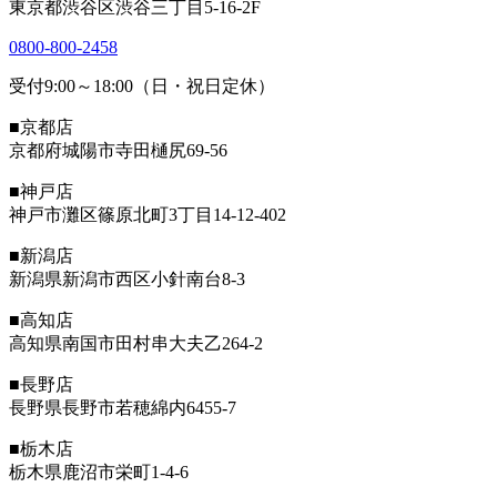
東京都渋谷区渋谷三丁目5-16-2F
0800-800-2458
受付9:00～18:00（日・祝日定休）
■京都店
京都府城陽市寺田樋尻69-56
■神戸店
神戸市灘区篠原北町3丁目14-12-402
■新潟店
新潟県新潟市西区小針南台8-3
■高知店
高知県南国市田村串大夫乙264-2
■長野店
長野県長野市若穂綿内6455-7
■栃木店
栃木県鹿沼市栄町1-4-6