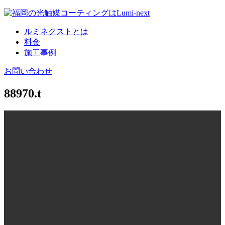
コ
ン
ルミネクストとは
テ
料金
ン
施工事例
ツ
へ
お問い合わせ
88970.t