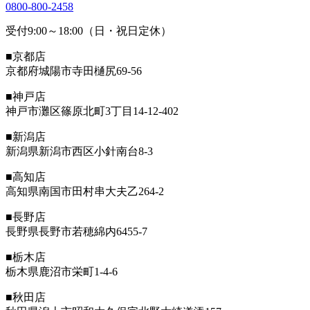
0800-800-2458
受付9:00～18:00（日・祝日定休）
■京都店
京都府城陽市寺田樋尻69-56
■神戸店
神戸市灘区篠原北町3丁目14-12-402
■新潟店
新潟県新潟市西区小針南台8-3
■高知店
高知県南国市田村串大夫乙264-2
■長野店
長野県長野市若穂綿内6455-7
■栃木店
栃木県鹿沼市栄町1-4-6
■秋田店