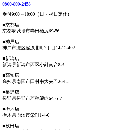
0800-800-2458
受付9:00～18:00（日・祝日定休）
■京都店
京都府城陽市寺田樋尻69-56
■神戸店
神戸市灘区篠原北町3丁目14-12-402
■新潟店
新潟県新潟市西区小針南台8-3
■高知店
高知県南国市田村串大夫乙264-2
■長野店
長野県長野市若穂綿内6455-7
■栃木店
栃木県鹿沼市栄町1-4-6
■秋田店