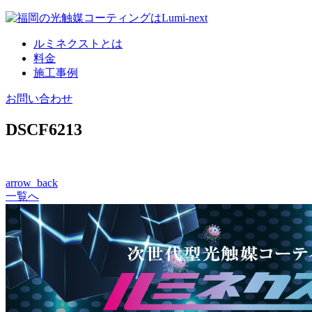
コ
ン
ルミネクストとは
テ
料金
ン
施工事例
ツ
へ
お問い合わせ
DSCF6213
arrow_back
一覧へ