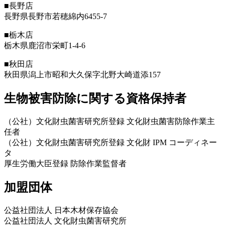
■長野店
長野県長野市若穂綿内6455-7
■栃木店
栃木県鹿沼市栄町1-4-6
■秋田店
秋田県潟上市昭和大久保字北野大崎道添157
生物被害防除に関する資格保持者
（公社）文化財虫菌害研究所登録 文化財虫菌害防除作業主
任者
（公社）文化財虫菌害研究所登録 文化財 IPM コーディネー
タ
厚生労働大臣登録 防除作業監督者
加盟団体
公益社団法人 日本木材保存協会
公益社団法人 文化財虫菌害研究所