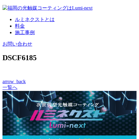
コ
ン
ルミネクストとは
テ
料金
ン
施工事例
ツ
へ
お問い合わせ
DSCF6185
arrow_back
一覧へ